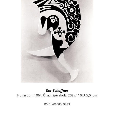
Der Schaffner
Holterdorf, 1964, Öl auf Sperrholz, 203 x 110 [A 5,0] cm
ISBN 000‑0‑00000‑000‑0:
WVZ:
SW‑015.0473