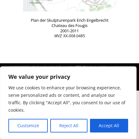
Plan der Skulpturenpark Erich Engelbrecht
Chateau des Fougis
2001-2011
WVZ:
XX‑008.0485
© 2013-2023 - W. Engelbrecht | Created by
IDXL Webdesign
| Managed by J J de
A Vares, Dipl-Ing. FH/P Arch.
We value your privacy
Die auf dieser privaten Website zu findenden Abbildungen stammen größtenteils
aus dem Privatarchiv von Erich und Waltraud Engelbrecht, deren Verwendung in
den Jahren 2013, 2015 und 2017 vom Copyright-Verwalter bewilligt wurde.
We use cookies to enhance your browsing experience,
Andere Abbildungen unterliegen dem Copyright des Domaininhabers.
serve personalized ads or content, and analyze our
traffic. By clicking "Accept All", you consent to our use of
cookies.
Customize
Reject All
Accept All